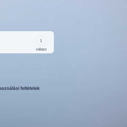
1
válasz
asználási feltételek