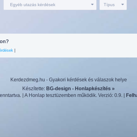
:
Egyéb utazás kérdések
Típus
son?
érdések
|
Kerdezdmeg.hu - Gyakori kérdések és válaszok helye
Készítette:
BG-design - Honlapkészítés »
nntartva. | A Honlap tesztüzemben működik. Verzió: 0.9. |
Felh