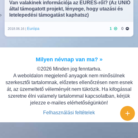
Van valakinek információja az EURES-ről? (Az UNIÓ
által támogatott projekt, lényege, hogy utazási és
letelepedési támogatást kaphatsz)
Európa
1
0
2018.06.16 |
Milyen névnap van ma? »
©2026 Minden jog fenntartva.
A weboldalon megjelenő anyagok nem minősülnek
szerkesztői tartalomnak, előzetes ellenőrzésen nem esnek
át, az üzemeltető véleményét nem tükrözik. Ha kifogással
szeretne élni valamely tartalommal kapcsolatban, kérjük
jelezze e-mailes elérhetőségünkön!
+
Felhasználási feltételek