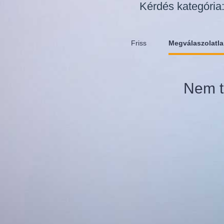
Kérdés kategória
Friss
Megválaszolatl
Nem t