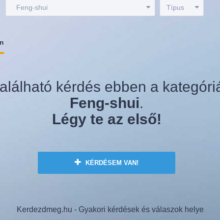
:
Feng-shui
Típus
an
alálható kérdés ebben a kategóri
Feng-shui
.
Légy te az első!
KÉRDÉSEM VAN!
Kerdezdmeg.hu - Gyakori kérdések és válaszok helye