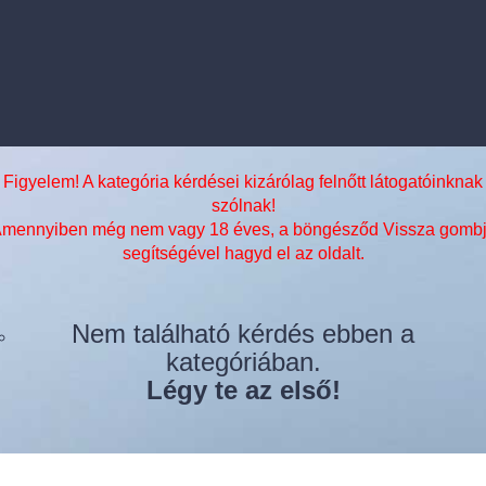
Figyelem! A kategória kérdései kizárólag felnőtt látogatóinknak
szólnak!
mennyiben még nem vagy 18 éves, a böngésződ Vissza gomb
segítségével hagyd el az oldalt.
Nem található kérdés ebben a
kategóriában.
Légy te az első!