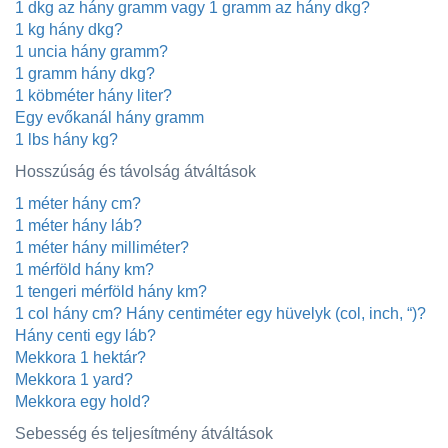
1 dkg az hány gramm vagy 1 gramm az hány dkg?
1 kg hány dkg?
1 uncia hány gramm?
1 gramm hány dkg?
1 köbméter hány liter?
Egy evőkanál hány gramm
1 lbs hány kg?
Hosszúság és távolság átváltások
1 méter hány cm?
1 méter hány láb?
1 méter hány milliméter?
1 mérföld hány km?
1 tengeri mérföld hány km?
1 col hány cm? Hány centiméter egy hüvelyk (col, inch, “)?
Hány centi egy láb?
Mekkora 1 hektár?
Mekkora 1 yard?
Mekkora egy hold?
Sebesség és teljesítmény átváltások