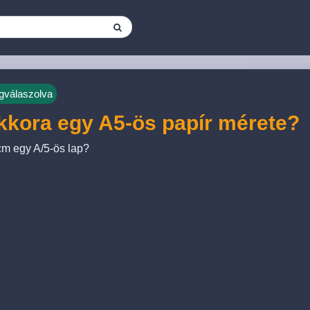
válaszolva
kora egy A5-ös papír mérete?
m egy A/5-ös lap?