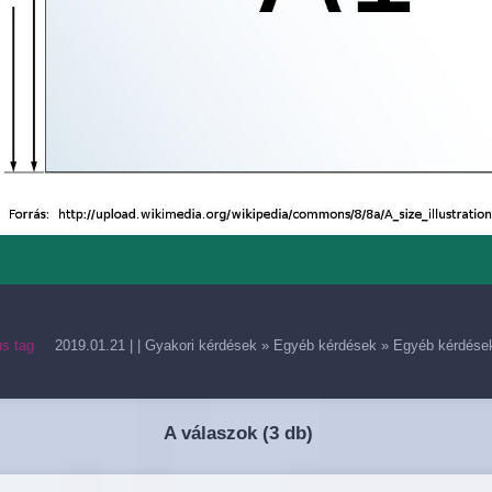
us tag
2019.01.21
| |
Gyakori kérdések
»
Egyéb kérdések
»
Egyéb kérdése
A válaszok (
3 db)