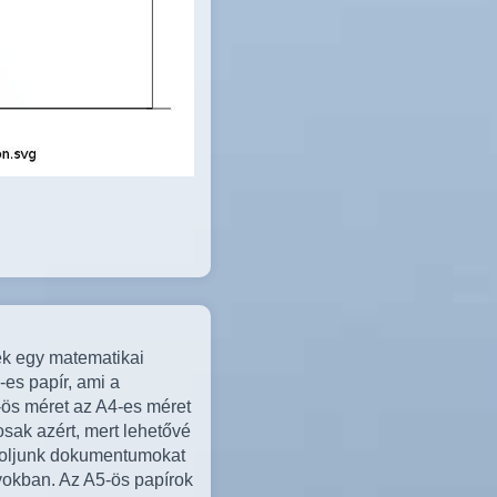
ek egy matematikai
es papír, ami a
-ös méret az A4-es méret
sak azért, mert lehetővé
soljunk dokumentumokat
yokban. Az A5-ös papírok