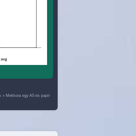
k
»
Mekkora egy A5-ös papír