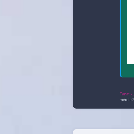
Fanatik
mérete?