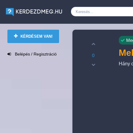
KÉRDÉSEM VAN!
Meg
Mek
Belépés / Regisztráció
0
Hány c