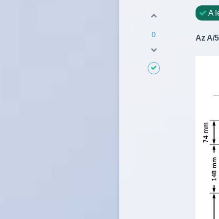
A l
0
Az A/5