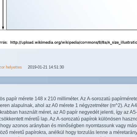
or helyettes
2019-01-21 14:51:30
ös papír mérete 148 x 210 milliméter. Az A-sorozatú papírméret
eren alapulnak, ahol az A0 mérete 1 négyzetméter (m^2). Az A4-
krabban használt méret, az A0 papír negyedét jelenti, így az A5
 csökkentett méretű lap. Az A-sorozatú papírok különösen haszno
, hogy azonos arányban és minőségben nyomtassunk vagy má
öző méretű papírokra, anélkül hogy torzulás lenne a méretarán