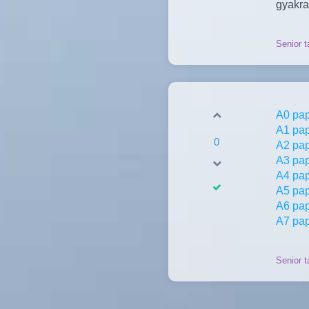
gyakra
Senior t
A0 pap
A1 pap
0
A2 pap
A3 pap
A4 pap
A5 pap
A6 pap
A7 pap
Senior t