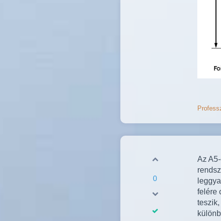
Professz
Az A5-
rendsz
0
leggya
felére
teszik
különb