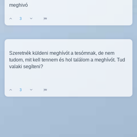
meghivó
3
Szeretnék küldeni meghívót a tesómnak, de nem
tudom, mit kell tennem és hol találom a meghívót. Tud
valaki segíteni?
3