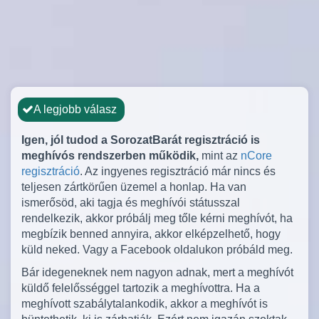
A legjobb válasz
Igen, jól tudod a SorozatBarát regisztráció is
meghívós rendszerben működik,
mint az
nCore
regisztráció
. Az ingyenes regisztráció már nincs és
teljesen zártkörűen üzemel a honlap. Ha van
ismerősöd, aki tagja és meghívói státusszal
rendelkezik, akkor próbálj meg tőle kérni meghívót, ha
megbízik benned annyira, akkor elképzelhető, hogy
küld neked. Vagy a Facebook oldalukon próbáld meg.
Bár idegeneknek nem nagyon adnak, mert a meghívót
küldő felelősséggel tartozik a meghívottra. Ha a
meghívott szabálytalankodik, akkor a meghívót is