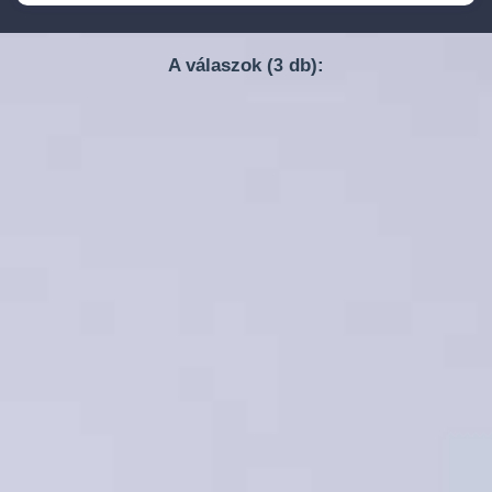
A válaszok (
db):
3