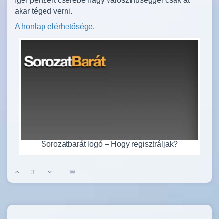
ígér pénzért cserébe nagy valószínűséggel csak át
akar téged verni.
A honlap elérhetősége
.
Sorozatbarát logó – Hogy regisztráljak?
3