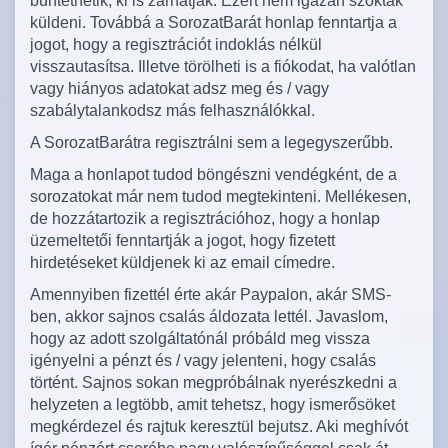
büntethetik, ki is zárhatják. Ezért nem igazán szoktak
küldeni. Továbbá a SorozatBarát honlap fenntartja a
jogot, hogy a regisztrációt indoklás nélkül
visszautasítsa. Illetve törölheti is a fiókodat, ha valótlan
vagy hiányos adatokat adsz meg és / vagy
szabálytalankodsz más felhasználókkal.
A SorozatBarátra regisztrálni sem a legegyszerűbb.
Maga a honlapot tudod böngészni vendégként, de a
sorozatokat már nem tudod megtekinteni. Mellékesen,
de hozzátartozik a regisztrációhoz, hogy a honlap
üzemeltetői fenntartják a jogot, hogy fizetett
hirdetéseket küldjenek ki az email címedre.
Amennyiben fizettél érte akár Paypalon, akár SMS-
ben, akkor sajnos csalás áldozata lettél. Javaslom,
hogy az adott szolgáltatónál próbáld meg vissza
igényelni a pénzt és / vagy jelenteni, hogy csalás
történt. Sajnos sokan megpróbálnak nyerészkedni a
helyzeten a legtöbb, amit tehetsz, hogy ismerősöket
megkérdezel és rajtuk keresztül bejutsz. Aki meghívót