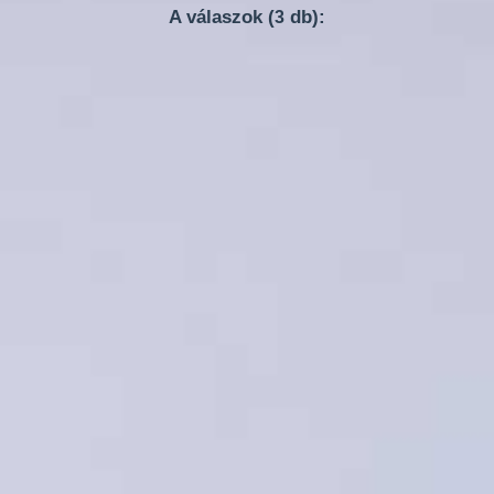
A válaszok (
db):
3