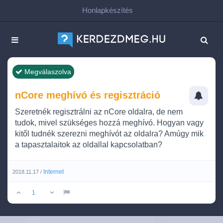
Honlapkészítés
Megválaszolva
nCore meghívó és regisztráció
Szeretnék regisztrálni az nCore oldalra, de nem
tudok, mivel szükséges hozzá meghívó. Hogyan vagy
kitől tudnék szerezni meghívót az oldalra? Amúgy mik
a tapasztalaitok az oldallal kapcsolatban?
Internet
2018.11.17 /
1