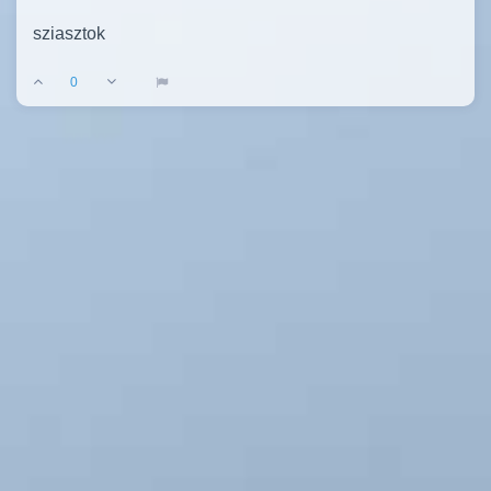
sziasztok
0