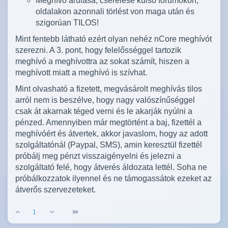
Meghívó árulása, cserélése külső fórumokon,
oldalakon azonnali törlést von maga után és
szigorúan TILOS!
Mint fentebb látható ezért olyan nehéz nCore meghívót
szerezni. A 3. pont, hogy felelősséggel tartozik
meghívó a meghívottra az sokat számít, hiszen a
meghívott miatt a meghívó is szívhat.
Mint olvasható a fizetett, megvásárolt meghívás tilos
arról nem is beszélve, hogy nagy valószínűséggel
csak át akarnak téged verni és le akarják nyúlni a
pénzed. Amennyiben már megtörtént a baj, fizettél a
meghívóért és átvertek, akkor javaslom, hogy az adott
szolgáltatónál (Paypal, SMS), amin keresztül fizettél
próbálj meg pénzt visszaigényelni és jelezni a
szolgáltató felé, hogy átverés áldozata lettél. Soha ne
próbálkozzatok ilyennel és ne támogassátok ezeket az
átverős szervezeteket.
1