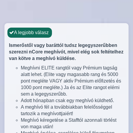
A legjobb válasz
Ismerőstől vagy baráttól tudsz legegyszerűbben
szerezni nCore meghívót, mivel elég sok feltételhez
van kötve a meghívó küldése.
Meghívni ELITE rangtól vagy Prémium tagság
alatt lehet. (Elite vagy magasabb rang és 5000
pont megléte VAGY aktív Prémium előfizetés és
1000 pont megléte.) Ja és az Elite rangot elérni
sem a legegyszerűbb.
Adott hónapban csak egy meghívó küldhető.
A meghívó fél a továbbiakban felelősséggel
tartozik a meghívottjaiért!
Meghívó kéregetése a Stafftól azonnali törlést
von maga után!