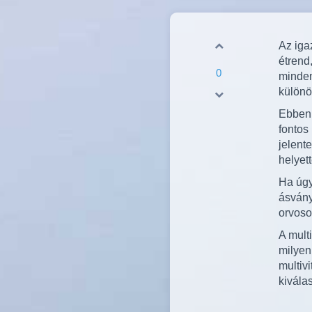
Az iga
étrend
0
minden
különö
Ebben 
fontos
jelent
helyett
Ha úgy
ásvány
orvoso
A multi
milyen
multiv
kivála