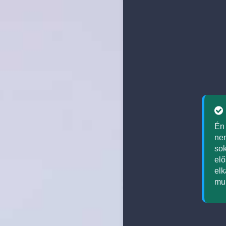
Én 
nem
sok
elő
elk
mul