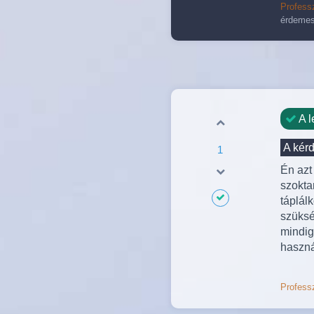
Professz
érdemes 
A l
A kér
1
Én azt
szokta
táplál
szüksé
mindig
haszná
Professz