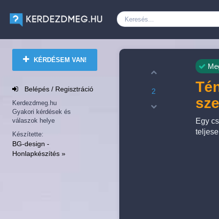
KÉRDÉSEM VAN!
Meg
Tén
Belépés / Regisztráció
2
sze
Kerdezdmeg.hu
Gyakori kérdések és
válaszok helye
Egy cs
teljes
Készítette:
BG-design -
Honlapkészítés »