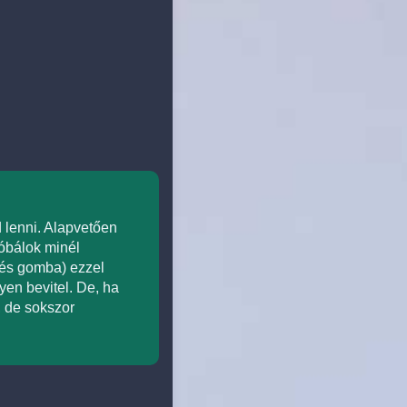
 lenni. Alapvetően
óbálok minél
 és gomba) ezzel
en bevitel. De, ha
 de sokszor