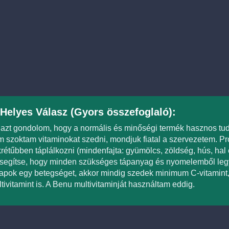
Helyes Válasz (Gyors összefoglaló):
azt gondolom, hogy a normális és minőségi termék hasznos tud
 szoktam vitaminokat szedni, mondjuk fiatal a szervezetem. Pr
rétűbben táplálkozni (mindenfajta: gyümölcs, zöldség, hús, hal
segítse, hogy minden szükséges tápanyag és nyomelemből legy
apok egy betegséget, akkor mindig szedek minimum C-vitamint,
tivitamint is. A Benu multivitaminját használtam eddig.