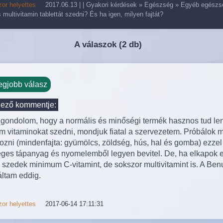
or helyettes
2017.06.13
| |
Gyakori kérdések
»
Egészség
»
Egyéb egészs
multivitamin tablettát szedni? És ha igen, milyen fajtát?
A válaszok (
2 db)
egjobb válasz
dező kommentje:
 gondolom, hogy a normális és minőségi termék hasznos tud le
m vitaminokat szedni, mondjuk fiatal a szervezetem. Próbálok 
kozni (mindenfajta: gyümölcs, zöldség, hús, hal és gomba) ezze
ges tápanyag és nyomelemből legyen bevitel. De, ha elkapok e
 szedek minimum C-vitamint, de sokszor multivitamint is. A Benu
ltam eddig.
or helyettes
2017-06-14 17:11:31