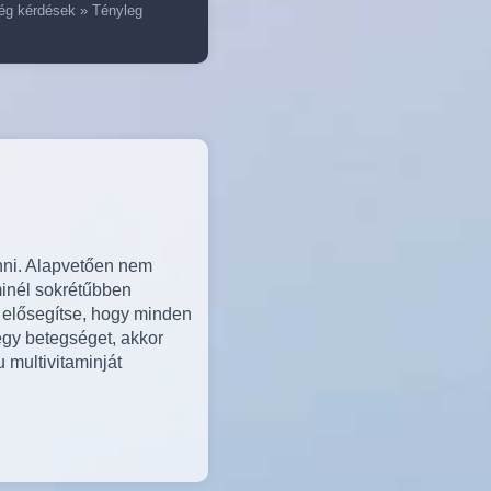
ég kérdések
»
Tényleg
nni. Alapvetően nem
minél sokrétűbben
l elősegítse, hogy minden
gy betegséget, akkor
 multivitaminját