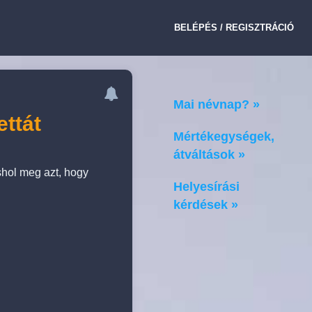
BELÉPÉS / REGISZTRÁCIÓ
Mai névnap? »
ettát
Mértékegységek,
átváltások »
shol meg azt, hogy
Helyesírási
kérdések »