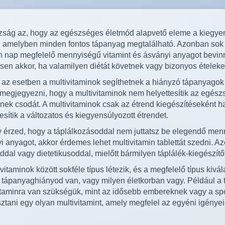
zság az, hogy az egészséges életmód alapvető eleme a kiegyen
, amelyben minden fontos tápanyag megtalálható. Azonban sok
 nap megfelelő mennyiségű vitamint és ásványi anyagot bevinni
sen akkor, ha valamilyen diétát követnek vagy bizonyos ételek
az esetben a multivitaminok segíthetnek a hiányzó tápanyago
 megjegyezni, hogy a multivitaminok nem helyettesítik az egész
enek csodát. A multivitaminok csak az étrend kiegészítéseként 
esítik a változatos és kiegyensúlyozott étrendet.
 érzed, hogy a táplálkozásoddal nem juttatsz be elegendő menn
i anyagot, akkor érdemes lehet multivitamin tablettát szedni. A
ddal vagy dietetikusoddal, mielőtt bármilyen táplálék-kiegészítő
vitaminok között sokféle típus létezik, és a megfelelő típus kivál
 tápanyaghiányod van, vagy milyen életkorban vagy. Például a
itaminra van szükségük, mint az idősebb embereknek vagy a sp
sztani egy olyan multivitamint, amely megfelel az egyéni igény