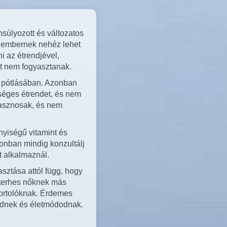
súlyozott és változatos
 embernek nehéz lehet
 az étrendjével,
et nem fogyasztanak.
k pótlásában. Azonban
séges étrendet, és nem
hasznosak, és nem
yiségű vitamint és
zonban mindig konzultálj
t alkalmaznál.
asztása attól függ, hogy
 terhes nőknek más
ortolóknak. Érdemes
eidnek és életmódodnak.