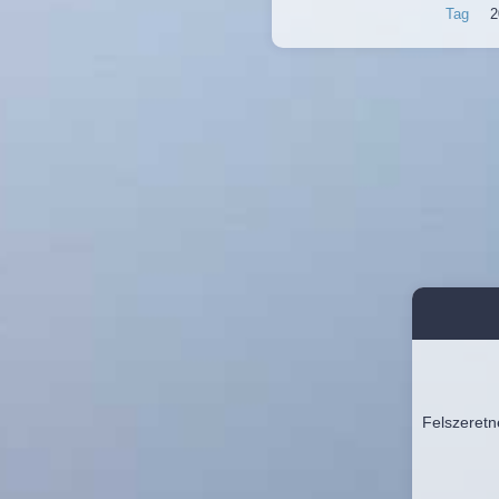
Tag
2
Felszeretn