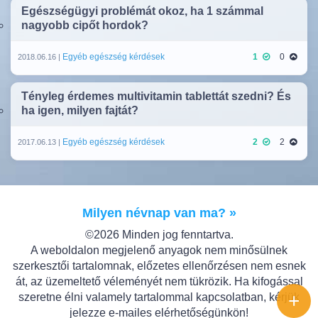
Egészségügyi problémát okoz, ha 1 számmal
nagyobb cipőt hordok?
Egyéb egészség kérdések
1
0
2018.06.16 |
Tényleg érdemes multivitamin tablettát szedni? És
ha igen, milyen fajtát?
Egyéb egészség kérdések
2
2
2017.06.13 |
Milyen névnap van ma? »
©2026 Minden jog fenntartva.
A weboldalon megjelenő anyagok nem minősülnek
szerkesztői tartalomnak, előzetes ellenőrzésen nem esnek
át, az üzemeltető véleményét nem tükrözik. Ha kifogással
+
szeretne élni valamely tartalommal kapcsolatban, kérjük
jelezze e-mailes elérhetőségünkön!