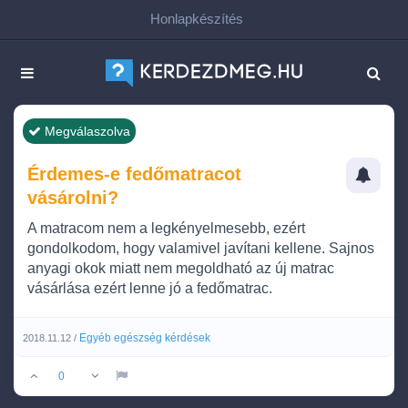
Honlapkészítés
Megválaszolva
Érdemes-e fedőmatracot
vásárolni?
A matracom nem a legkényelmesebb, ezért
gondolkodom, hogy valamivel javítani kellene. Sajnos
anyagi okok miatt nem megoldható az új matrac
vásárlása ezért lenne jó a fedőmatrac.
Egyéb egészség kérdések
2018.11.12 /
0