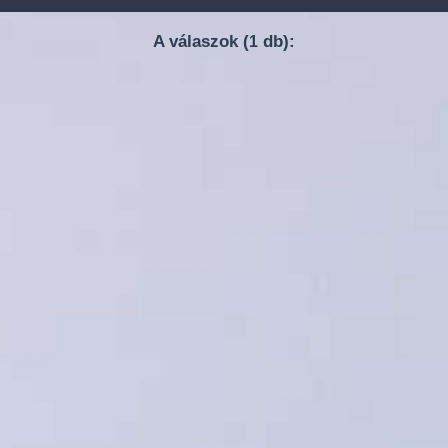
A válaszok (
db):
1