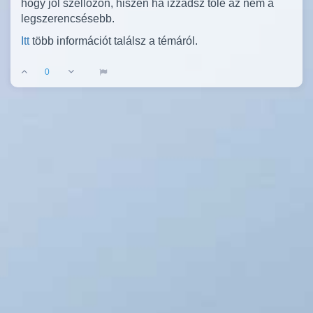
hogy jól szellőzőn, hiszen ha izzadsz tőle az nem a
legszerencsésebb.
Itt
több információt találsz a témáról.
0