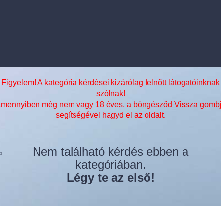
Figyelem! A kategória kérdései kizárólag felnőtt látogatóinknak
szólnak!
mennyiben még nem vagy 18 éves, a böngésződ Vissza gomb
segítségével hagyd el az oldalt.
Nem található kérdés ebben a
kategóriában.
Légy te az első!