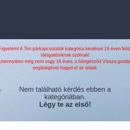
Figyelem! A Tini párkapcsolatok kategória kérdései 16 éven felül
látogatóinknak szólnak!
mennyiben még nem vagy 16 éves, a böngésződ Vissza gomb
segítségével hagyd el az oldalt.
Nem található kérdés ebben a
kategóriában.
Légy te az első!