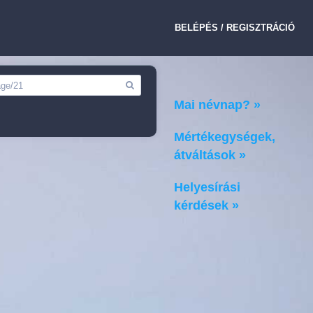
BELÉPÉS / REGISZTRÁCIÓ
Mai névnap? »
Mértékegységek,
átváltások »
Helyesírási
kérdések »