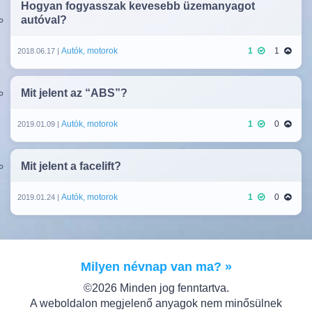
Hogyan fogyasszak kevesebb üzemanyagot
autóval?
Autók, motorok
1
1
2018.06.17 |
Mit jelent az “ABS”?
Autók, motorok
1
0
2019.01.09 |
Mit jelent a facelift?
Autók, motorok
1
0
2019.01.24 |
Milyen névnap van ma? »
©2026 Minden jog fenntartva.
A weboldalon megjelenő anyagok nem minősülnek