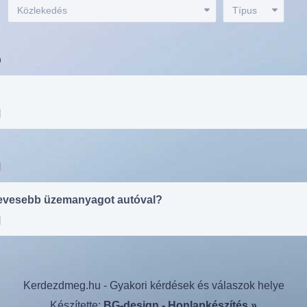
:
Közlekedés
Típus
n
|
|
evesebb üzemanyagot autóval?
|
Kerdezdmeg.hu - Gyakori kérdések és válaszok helye
Készítette:
BG-design - Honlapkészítés »