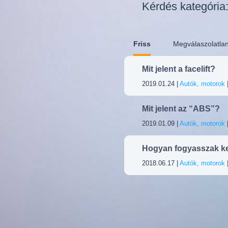
Kérdés kategória
Friss
Megválaszolatla
Mit jelent a facelift?
2019.01.24 |
Autók, motorok
Mit jelent az “ABS”?
2019.01.09 |
Autók, motorok
Hogyan fogyasszak k
2018.06.17 |
Autók, motorok