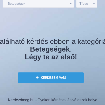
:
Betegségek
Típus
n
alálható kérdés ebben a kategóri
Betegségek
.
Légy te az első!
KÉRDÉSEM VAN!
Kerdezdmeg.hu - Gyakori kérdések és válaszok helye