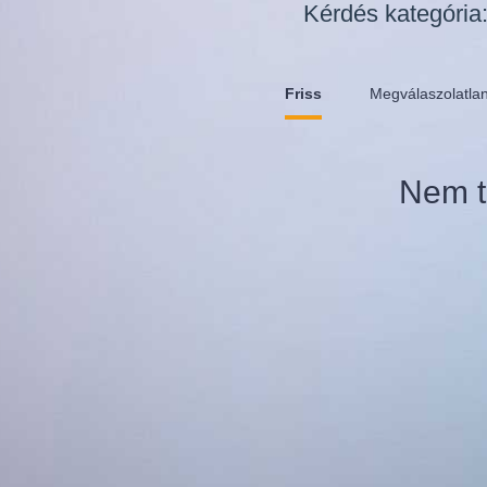
Kérdés kategória
Friss
Megválaszolatla
Nem t