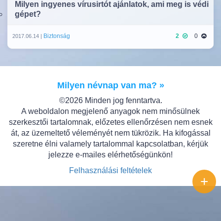
Milyen ingyenes vírusirtót ajánlatok, ami meg is védi
gépet?
Biztonság
2
0
2017.06.14 |
Milyen névnap van ma? »
©2026 Minden jog fenntartva.
A weboldalon megjelenő anyagok nem minősülnek
szerkesztői tartalomnak, előzetes ellenőrzésen nem esnek
át, az üzemeltető véleményét nem tükrözik. Ha kifogással
szeretne élni valamely tartalommal kapcsolatban, kérjük
jelezze e-mailes elérhetőségünkön!
Felhasználási feltételek
+