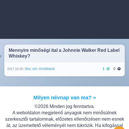
Mennyire minőségi ital a Johnnie Walker Red Label
Whiskey?
Bor, sör, röviditalok
1
0
2017.10.28 |
Milyen névnap van ma? »
©2026 Minden jog fenntartva.
A weboldalon megjelenő anyagok nem minősülnek
szerkesztői tartalomnak, előzetes ellenőrzésen nem esnek
át, az üzemeltető véleményét nem tükrözik. Ha kifogással