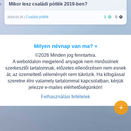
Mikor lesz családi pótlék 2019-ben?
Családi pótlék
1
0
2019.03.25 |
Milyen névnap van ma? »
©2026 Minden jog fenntartva.
A weboldalon megjelenő anyagok nem minősülnek
szerkesztői tartalomnak, előzetes ellenőrzésen nem esnek
át, az üzemeltető véleményét nem tükrözik. Ha kifogással
szeretne élni valamely tartalommal kapcsolatban, kérjük
jelezze e-mailes elérhetőségünkön!
Felhasználási feltételek
+