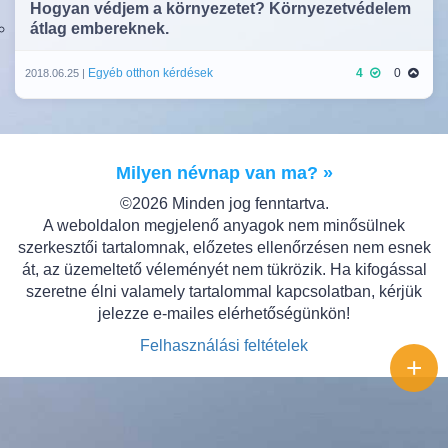
Hogyan védjem a környezetet? Környezetvédelem
átlag embereknek.
Egyéb otthon kérdések
4
0
2018.06.25 |
Milyen névnap van ma? »
©2026 Minden jog fenntartva.
A weboldalon megjelenő anyagok nem minősülnek
szerkesztői tartalomnak, előzetes ellenőrzésen nem esnek
át, az üzemeltető véleményét nem tükrözik. Ha kifogással
szeretne élni valamely tartalommal kapcsolatban, kérjük
jelezze e-mailes elérhetőségünkön!
Felhasználási feltételek
+