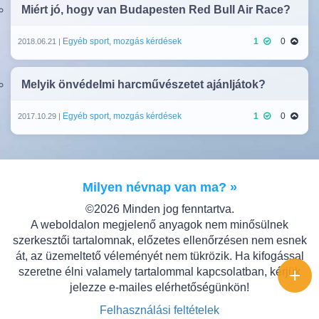
Miért jó, hogy van Budapesten Red Bull Air Race?
Egyéb sport, mozgás kérdések
1
0
2018.06.21 |
Melyik önvédelmi harcművészetet ajánljátok?
Egyéb sport, mozgás kérdések
1
0
2017.10.29 |
Milyen névnap van ma? »
©2026 Minden jog fenntartva.
A weboldalon megjelenő anyagok nem minősülnek
szerkesztői tartalomnak, előzetes ellenőrzésen nem esnek
át, az üzemeltető véleményét nem tükrözik. Ha kifogással
+
szeretne élni valamely tartalommal kapcsolatban, kérjük
jelezze e-mailes elérhetőségünkön!
Felhasználási feltételek