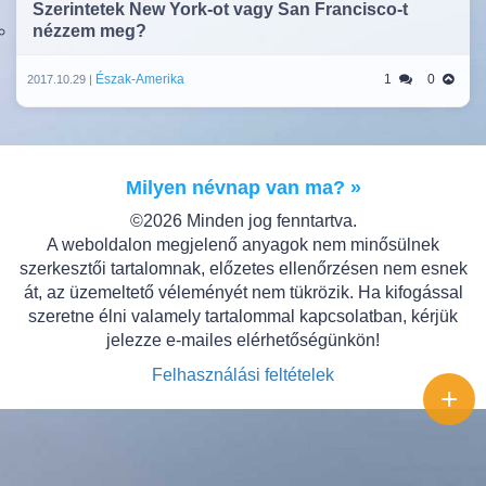
Szerintetek New York-ot vagy San Francisco-t
nézzem meg?
Észak-Amerika
1
0
2017.10.29 |
Milyen névnap van ma? »
©2026 Minden jog fenntartva.
A weboldalon megjelenő anyagok nem minősülnek
szerkesztői tartalomnak, előzetes ellenőrzésen nem esnek
át, az üzemeltető véleményét nem tükrözik. Ha kifogással
szeretne élni valamely tartalommal kapcsolatban, kérjük
jelezze e-mailes elérhetőségünkön!
Felhasználási feltételek
+