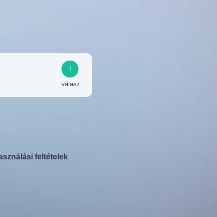
1
válasz
asználási feltételek