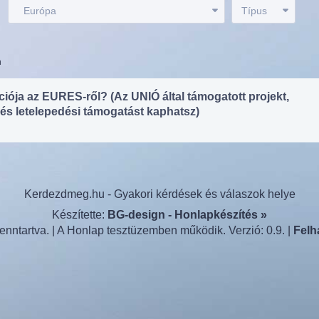
:
Európa
Típus
n
iója az EURES-ről? (Az UNIÓ által támogatott projekt,
 és letelepedési támogatást kaphatsz)
Kerdezdmeg.hu - Gyakori kérdések és válaszok helye
Készítette:
BG-design - Honlapkészítés »
nntartva. | A Honlap tesztüzemben működik. Verzió: 0.9. |
Felh