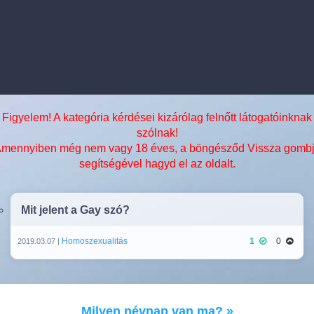
Figyelem! A kategória kérdései kizárólag felnőtt látogatóinknak
szólnak!
mennyiben még nem vagy 18 éves, a böngésződ Vissza gomb
segítségével hagyd el az oldalt.
Mit jelent a Gay szó?
Homoszexualitás
1
0
2019.03.07 |
Milyen névnap van ma? »