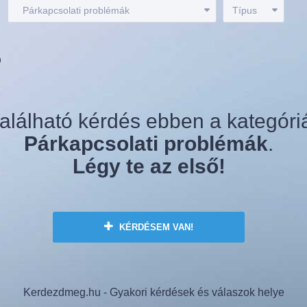
:
Párkapcsolati problémák
Típus
n
alálható kérdés ebben a kategóri
Párkapcsolati problémák
.
Légy te az első!
KÉRDÉSEM VAN!
Kerdezdmeg.hu - Gyakori kérdések és válaszok helye