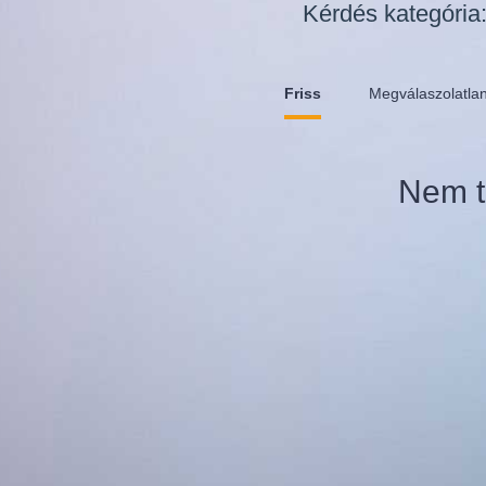
Kérdés kategória
Friss
Megválaszolatla
Nem t