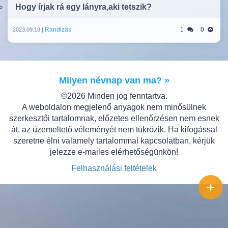
Hogy írjak rá egy lányra,aki tetszik?
Randizás
1
0
2023.09.18 |
Milyen névnap van ma? »
©2026 Minden jog fenntartva.
A weboldalon megjelenő anyagok nem minősülnek
szerkesztői tartalomnak, előzetes ellenőrzésen nem esnek
át, az üzemeltető véleményét nem tükrözik. Ha kifogással
szeretne élni valamely tartalommal kapcsolatban, kérjük
jelezze e-mailes elérhetőségünkön!
Felhasználási feltételek
+