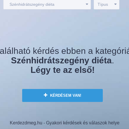
:
Szénhidrátszegény diéta
Típus
alálható kérdés ebben a kategóri
Szénhidrátszegény diéta
.
Légy te az első!
KÉRDÉSEM VAN!
Kerdezdmeg.hu - Gyakori kérdések és válaszok helye