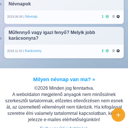
Névnapok
Névnap
1
0
2019.06.06 |
Műfennyő vagy igazi fenyő? Melyik jobb
karácsonyra?
Karácsony
2
0
2018.11.03 |
Milyen névnap van ma? »
©2026 Minden jog fenntartva.
A weboldalon megjelenő anyagok nem minősülnek
szerkesztői tartalomnak, előzetes ellenőrzésen nem esnek
át, az üzemeltető véleményét nem tükrözik. Ha kifogással
+
szeretne élni valamely tartalommal kapcsolatban, kérjük
jelezze e-mailes elérhetőségünkön!