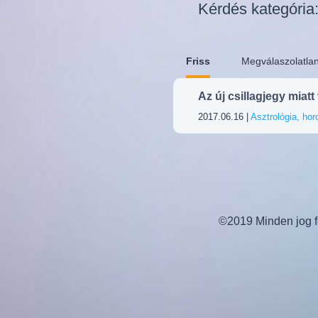
Kérdés kategória
Friss
Megválaszolatla
Az új csillagjegy miat
2017.06.16 |
Asztrológia, ho
©2019 Minden jog fe