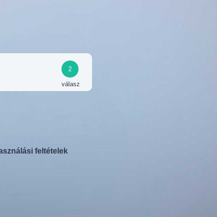
2
válasz
asználási feltételek