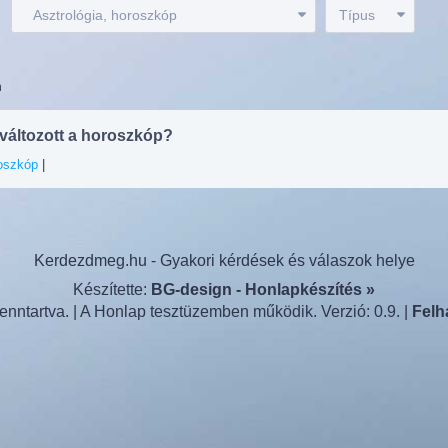
:
Asztrológia, horoszkóp
Típus
n
t változott a horoszkóp?
roszkóp
|
Kerdezdmeg.hu - Gyakori kérdések és válaszok helye
Készítette:
BG-design - Honlapkészítés »
nntartva. | A Honlap tesztüzemben működik. Verzió: 0.9. |
Felh