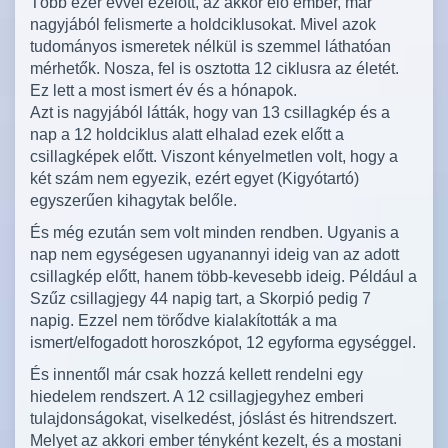
Több ezer évvel ezelőtt, az akkor élő ember, már
nagyjából felismerte a holdciklusokat. Mivel azok
tudományos ismeretek nélkül is szemmel láthatóan
mérhetők. Nosza, fel is osztotta 12 ciklusra az életét.
Ez lett a most ismert év és a hónapok.
Azt is nagyjából látták, hogy van 13 csillagkép és a
nap a 12 holdciklus alatt elhalad ezek előtt a
csillagképek előtt. Viszont kényelmetlen volt, hogy a
két szám nem egyezik, ezért egyet (Kigyótartó)
egyszerűen kihagytak belőle.
És még ezután sem volt minden rendben. Ugyanis a
nap nem egységesen ugyanannyi ideig van az adott
csillagkép előtt, hanem több-kevesebb ideig. Például a
Szűz csillagjegy 44 napig tart, a Skorpió pedig 7
napig. Ezzel nem törődve kialakították a ma
ismert/elfogadott horoszkópot, 12 egyforma egységgel.
És innentől már csak hozzá kellett rendelni egy
hiedelem rendszert. A 12 csillagjegyhez emberi
tulajdonságokat, viselkedést, jóslást és hitrendszert.
Melyet az akkori ember tényként kezelt, és a mostani