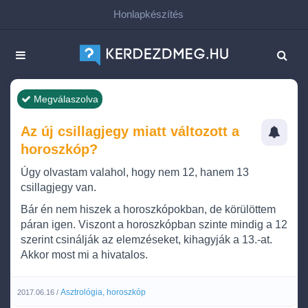
Honlapkészítés
Megválaszolva
Az új csillagjegy miatt változott a
horoszkóp?
Úgy olvastam valahol, hogy nem 12, hanem 13
csillagjegy van.
Bár én nem hiszek a horoszkópokban, de körülöttem
páran igen. Viszont a horoszkópban szinte mindig a 12
szerint csinálják az elemzéseket, kihagyják a 13.-at.
Akkor most mi a hivatalos.
Asztrológia, horoszkóp
2017.06.16 /