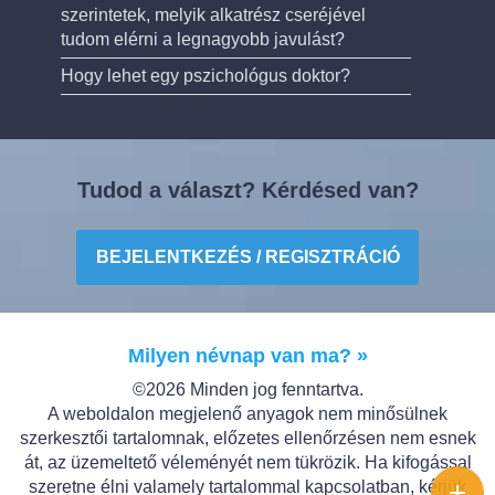
szerintetek, melyik alkatrész cseréjével
tudom elérni a legnagyobb javulást?
Hogy lehet egy pszichológus doktor?
Tudod a választ? Kérdésed van?
BEJELENTKEZÉS / REGISZTRÁCIÓ
Milyen névnap van ma? »
©2026 Minden jog fenntartva.
A weboldalon megjelenő anyagok nem minősülnek
szerkesztői tartalomnak, előzetes ellenőrzésen nem esnek
át, az üzemeltető véleményét nem tükrözik. Ha kifogással
+
szeretne élni valamely tartalommal kapcsolatban, kérjük