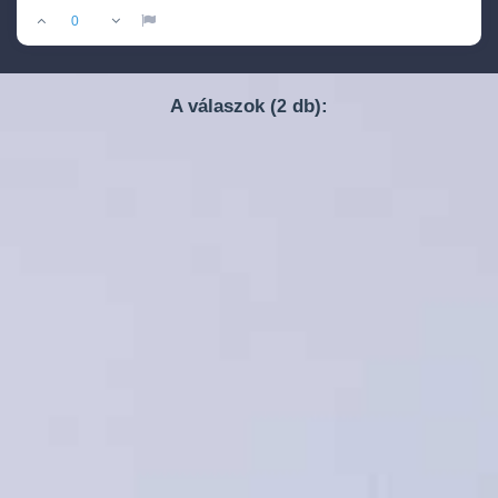
0
A válaszok (
db):
2