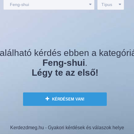
:
Feng-shui
Típus
alálható kérdés ebben a kategóri
Feng-shui
.
Légy te az első!
KÉRDÉSEM VAN!
Kerdezdmeg.hu - Gyakori kérdések és válaszok helye