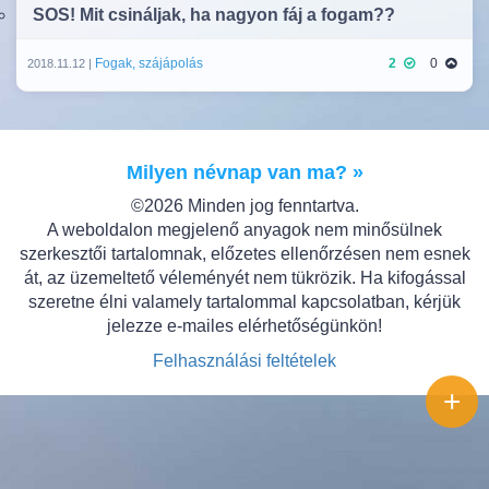
SOS! Mit csináljak, ha nagyon fáj a fogam??
Fogak, szájápolás
2
0
2018.11.12 |
Milyen névnap van ma? »
©2026 Minden jog fenntartva.
A weboldalon megjelenő anyagok nem minősülnek
szerkesztői tartalomnak, előzetes ellenőrzésen nem esnek
át, az üzemeltető véleményét nem tükrözik. Ha kifogással
szeretne élni valamely tartalommal kapcsolatban, kérjük
jelezze e-mailes elérhetőségünkön!
Felhasználási feltételek
+