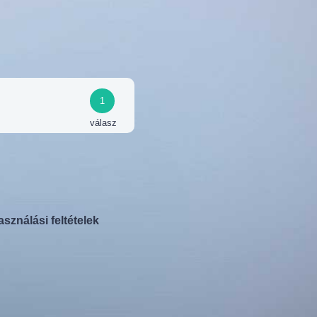
1
válasz
asználási feltételek