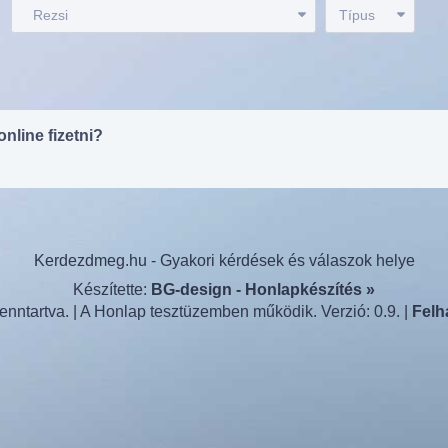
:
Rezsi
Típus
online fizetni?
Kerdezdmeg.hu - Gyakori kérdések és válaszok helye
Készítette:
BG-design - Honlapkészítés »
nntartva. | A Honlap tesztüzemben működik. Verzió: 0.9. |
Felh