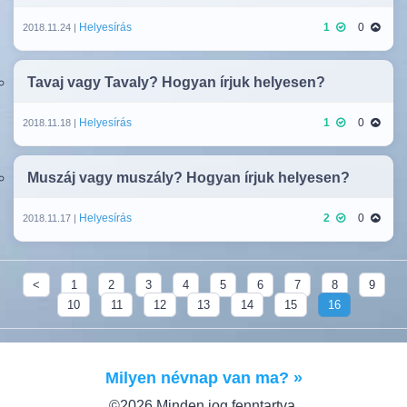
Helyesírás
1
0
2018.11.24 |
Tavaj vagy Tavaly? Hogyan írjuk helyesen?
Helyesírás
1
0
2018.11.18 |
Muszáj vagy muszály? Hogyan írjuk helyesen?
Helyesírás
2
0
2018.11.17 |
<
1
2
3
4
5
6
7
8
9
10
11
12
13
14
15
16
Milyen névnap van ma? »
©2026 Minden jog fenntartva.