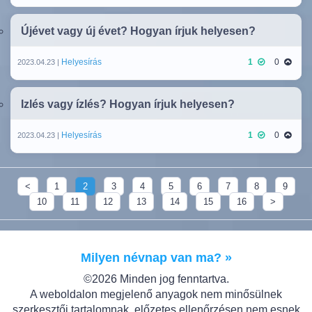
Újévet vagy új évet? Hogyan írjuk helyesen?
Helyesírás
1
0
2023.04.23 |
Izlés vagy ízlés? Hogyan írjuk helyesen?
Helyesírás
1
0
2023.04.23 |
<
1
2
3
4
5
6
7
8
9
10
11
12
13
14
15
16
>
Milyen névnap van ma? »
©2026 Minden jog fenntartva.
A weboldalon megjelenő anyagok nem minősülnek
szerkesztői tartalomnak, előzetes ellenőrzésen nem esnek