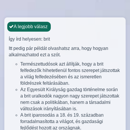
A legjobb válasz
Így írd helyesen: brit
Itt pedig pár példát olvashatsz arra, hogy hogyan
alkalmazhatod ezt a szót.
Természettudósok azt állítják, hogy a brit
felfedezők hihetetlenül fontos szerepet játszottak
a világ felfedezésében és az ismeretlen
földrészek feltárásában.
Az Egyesült Királyság gazdag történelme során
a brit uralkodók nagyon nagy szerepet játszottak
nem csak a politikában, hanem a társadalmi
változások irányításában is.
A brit iparosodás a 18. és 19. században
forradalmasította a világot, és gazdasági
fejlődést hozott az országnak.