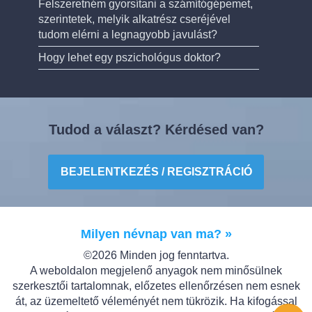
Felszeretném gyorsítani a számítógépemet,
szerintetek, melyik alkatrész cseréjével
tudom elérni a legnagyobb javulást?
Hogy lehet egy pszichológus doktor?
Tudod a választ? Kérdésed van?
BEJELENTKEZÉS / REGISZTRÁCIÓ
Milyen névnap van ma? »
©2026 Minden jog fenntartva.
A weboldalon megjelenő anyagok nem minősülnek
szerkesztői tartalomnak, előzetes ellenőrzésen nem esnek
át, az üzemeltető véleményét nem tükrözik. Ha kifogással