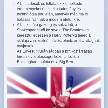
A brit tudósok és feltalálók kiemelkedő
eredményeket értek el a tudomány és
technológia területén, amelyek még ma is
hatással vannak a modern életünkre.
A brit kultúra gazdag és sokszínű, a
Shakespeare-től kezdve a The Beatles-ön
keresztül egészen a Harry Potter-ig terjed a
skálája a sokszínű művészetnek, amit a világnak
nyújtottak.
Az Egyesült Királyságban a brit köztársaság
híres nevezetességei közé tartozik a
Buckingham-palota és a Big Ben.