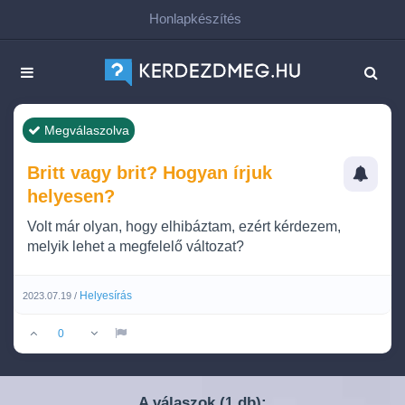
Honlapkészítés
Megválaszolva
Britt vagy brit? Hogyan írjuk
helyesen?
Volt már olyan, hogy elhibáztam, ezért kérdezem,
melyik lehet a megfelelő változat?
Helyesírás
2023.07.19 /
0
A válaszok (
db):
1