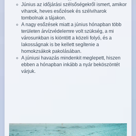
Június az időjárási szélsőségekről ismert, amikor
viharok, heves esőzések és szélviharok
tombolnak a tájakon.
A nagy esőzések miatt a június hónapban több
területen árvízvédelemre volt szükség, a mi
városunkban is kiöntött a közeli folyó, és a
lakosságnak is be kellett segítenie a
homokzsákok pakolásában.
A júniusi havazás mindenkit meglepett, hiszen
ebben a hónapban inkább a nyár beköszöntét
várjuk.