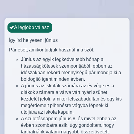
A legjobb válasz
Így írd helyesen: június
Pár eset, amikor tudjuk használni a szót.
Június az egyik legkedveltebb hónap a
házasságkötések szempontjából, ebben az
időszakban rekord mennyiségű pár mondja ki a
boldogító igent minden évben.
A június az iskolák számára az év vége és a
diákok számára a várva várt nyári szünet
kezdetét jelöli, amikor felszabadultan és egy kis
megérdemelt pihenésre vágyba lépnek ki
utoljára az iskola kapuin.
A születésnapom június 8, és mivel ebben az
évben szombatra esik, úgy gondoltam, hogy
tarthatnánk valami nagyobb összejövetelt.