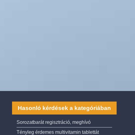
Hasonló kérdések a kategóriában
Sorozatbarát regisztráció, meghívó
Tényleg érdemes multivitamin tablettát