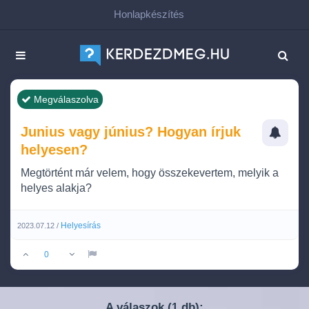
Honlapkészítés
Megválaszolva
Junius vagy június? Hogyan írjuk
helyesen?
Megtörtént már velem, hogy összekevertem, melyik a
helyes alakja?
Helyesírás
2023.07.12 /
0
A válaszok (
db):
1