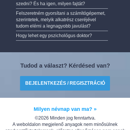
szedni? És ha igen, milyen fajtát?
Felszeretném gyorsítani a számítógépemet,
szerintetek, melyik alkatrész cseréjével
tudom elérni a legnagyobb javulást?
Hogy lehet egy pszichológus doktor?
Tudod a választ? Kérdésed van?
BEJELENTKEZÉS / REGISZTRÁCIÓ
Milyen névnap van ma? »
©2026 Minden jog fenntartva.
A weboldalon megjelenő anyagok nem minősülnek