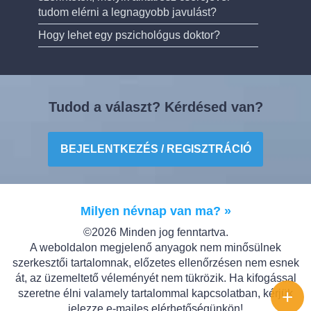
tudom elérni a legnagyobb javulást?
Hogy lehet egy pszichológus doktor?
Tudod a választ? Kérdésed van?
BEJELENTKEZÉS / REGISZTRÁCIÓ
Milyen névnap van ma? »
©2026 Minden jog fenntartva.
A weboldalon megjelenő anyagok nem minősülnek
szerkesztői tartalomnak, előzetes ellenőrzésen nem esnek
át, az üzemeltető véleményét nem tükrözik. Ha kifogással
+
szeretne élni valamely tartalommal kapcsolatban, kérjük
jelezze e-mailes elérhetőségünkön!