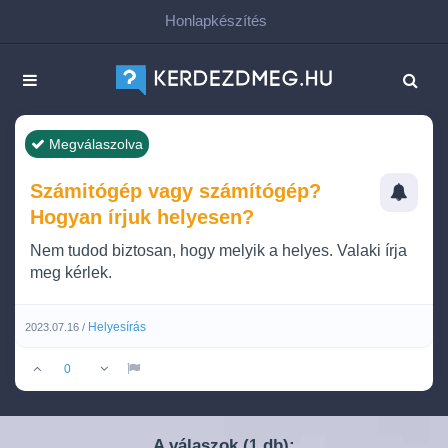
Honlapkészítés
Megválaszolva
Számitógép vagy számítógép?
Hogyan írjuk helyesen?
Nem tudod biztosan, hogy melyik a helyes. Valaki írja
meg kérlek.
Helyesírás
2023.07.16 /
0
A válaszok (
db):
1