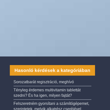
Hasonló kérdések a kategóriában
Sorozatbarát regisztráció, meghívó
Tényleg érdemes multivitamin tablettát
szedni? És ha igen, milyen fajtát?
Felszeretném gyorsítani a számítógépemet,
szerintetek, melyik alkatrész cseréjével