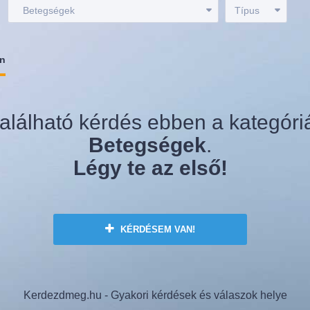
:
Betegségek
Típus
an
alálható kérdés ebben a kategóri
Betegségek
.
Légy te az első!
KÉRDÉSEM VAN!
Kerdezdmeg.hu - Gyakori kérdések és válaszok helye