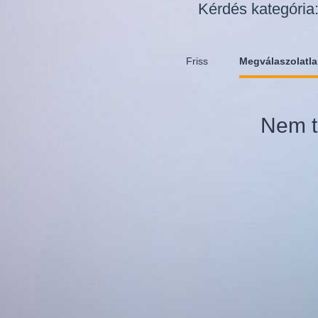
Kérdés kategória
Friss
Megválaszolatl
Nem t