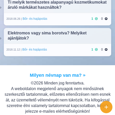
Ti melyik természetes alapanyagú kozmetikumokat
áruló márkákat használtok?
Bőr- és hajápolás
1
0
2018.06.26 |
Elektromos vagy sima borotva? Melyiket
ajánljátok?
Bőr- és hajápolás
1
0
2018.11.12 |
Milyen névnap van ma? »
©2026 Minden jog fenntartva.
A weboldalon megjelenő anyagok nem minősülnek
szerkesztői tartalomnak, előzetes ellenőrzésen nem esnek
át, az üzemeltető véleményét nem tükrözik. Ha kifogással
+
szeretne élni valamely tartalommal kapcsolatban, kérjük
jelezze e-mailes elérhetőségünkön!