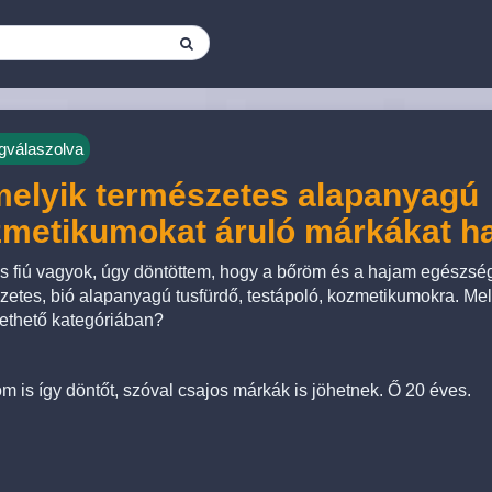
válaszolva
melyik természetes alapanyagú
metikumokat áruló márkákat h
s fiú vagyok, úgy döntöttem, hogy a bőröm és a hajam egészsé
zetes, bió alapanyagú tusfürdő, testápoló, kozmetikumokra. Mel
ethető kategóriában?
m is így döntőt, szóval csajos márkák is jöhetnek. Ő 20 éves.