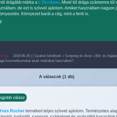
nél drágább márka a
L'Occitane
. Mivel túl drága számomra túl
ználtam, de ezt is szívvel ajánlom. Amiket használtam nagyon jó
örnyezetre. Környezet barát a cég, mint a fenti is.
/F
us tag
2018.06.26
| |
Gyakori kérdések
»
Szépség és divat
»
Bőr- és hajápo
agú kozmetikumokat áruló márkákat használtok?
A válaszok (
1 db)
egjobb válasz
Yves Rocher
termékeit teljes szívvel ajánlom. Természetes a
ápolót, tusfürdőt, sampont, szájkrémet és arctisztítót használok 