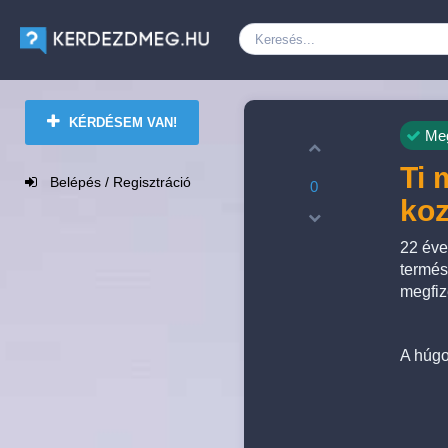
KÉRDÉSEM VAN!
Meg
Ti 
Belépés / Regisztráció
0
koz
22 éve
termés
megfiz
A húgo