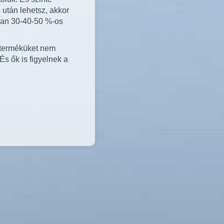
 után lehetsz, akkor
ban 30-40-50 %-os
k terméküket nem
És ők is figyelnek a