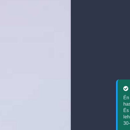
Én
has
És 
leh
30-