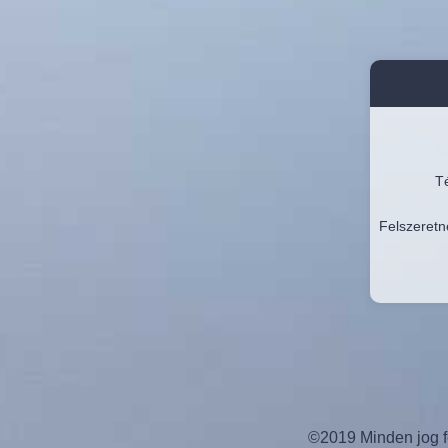
Té
Felszeretn
©2019 Minden jog fe