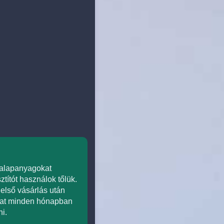
s alapanyagokat
ztítót használok tőlük.
első vásárlás után
okat minden hónapban
i.