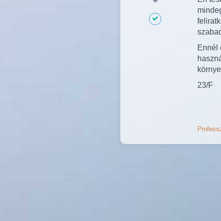
mindeg
felira
szabad
Ennél
haszná
környez
23/F
Professz