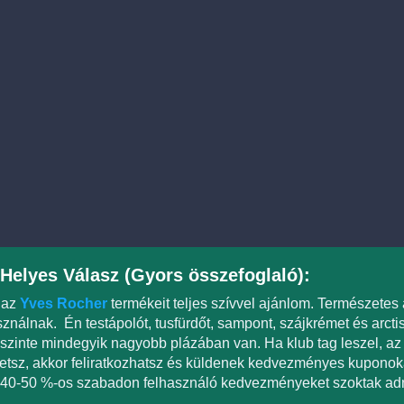
Helyes Válasz (Gyors összefoglaló):
 az
Yves Rocher
termékeit teljes szívvel ajánlom. Természete
ználnak. Én testápolót, tusfürdőt, sampont, szájkrémet és arctis
szinte mindegyik nagyobb plázában van. Ha klub tag leszel, az 
etsz, akkor feliratkozhatsz és küldenek kedvezményes kupon
40-50 %-os szabadon felhasználó kedvezményeket szoktak adn