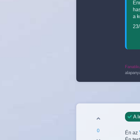
En
has
a k
23
Fanatik
alapany
A l
0
Én az
Én test