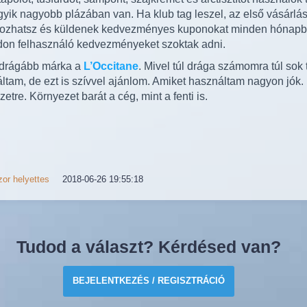
yik nagyobb plázában van. Ha klub tag leszel, az első vásárlás
tkozhatsz és küldenek kedvezményes kuponokat minden hónap
on felhasználó kedvezményeket szoktak adni.
 drágább márka a
L’Occitane
. Mivel túl drága számomra túl so
ltam, de ezt is szívvel ajánlom. Amiket használtam nagyon jók. 
etre. Környezet barát a cég, mint a fenti is.
or helyettes
2018-06-26 19:55:18
Tudod a választ? Kérdésed van?
BEJELENTKEZÉS / REGISZTRÁCIÓ