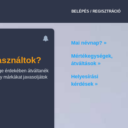
BELÉPÉS / REGISZTRÁCIÓ
Mai névnap? »
Mértékegységek,
asználtok?
átváltások »
ge érdekében átváltanék
Helyesírási
y márkákat javasoljátok
kérdések »