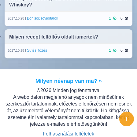
Whiskey?
Bor, sör, röviditalok
1
0
2017.10.28 |
Milyen recept feltöltős oldalt ismertek?
Sütés, főzés
1
0
2017.10.28 |
Milyen névnap van ma? »
©2026 Minden jog fenntartva.
A weboldalon megjelenő anyagok nem minősülnek
szerkesztői tartalomnak, előzetes ellenőrzésen nem esnek
át, az üzemeltető véleményét nem tükrözik. Ha kifogással
+
szeretne élni valamely tartalommal kapcsolatban, kérjük
jelezze e-mailes elérhetőségünkön!
Felhasználási feltételek