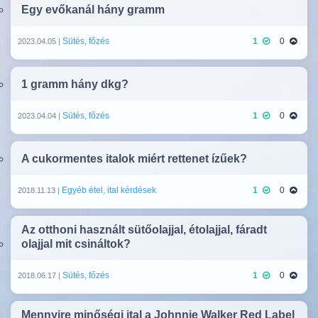
Egy evőkanál hány gramm
Sütés, főzés
1
0
2023.04.05 |
1 gramm hány dkg?
Sütés, főzés
1
0
2023.04.04 |
A cukormentes italok miért rettenet ízűek?
Egyéb étel, ital kérdések
1
0
2018.11.13 |
Az otthoni használt sütőolajjal, étolajjal, fáradt
olajjal mit csináltok?
Sütés, főzés
1
0
2018.06.17 |
Mennyire minőségi ital a Johnnie Walker Red Label