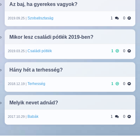
Az baj, ha gyerekes vagyok?
Szobatisztaság
1
0
2019.09.25 |
Mikor lesz családi pótlék 2019-ben?
Családi pótlék
1
0
2019.03.25 |
Hány hét a terhesség?
Terhesség
1
0
2018.12.19 |
Melyik nevet adnád?
Babák
1
0
2017.10.29 |