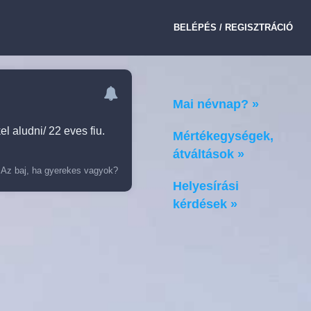
BELÉPÉS / REGISZTRÁCIÓ
Mai névnap? »
l aludni/ 22 eves fiu.
Mértékegységek,
átváltások »
»
Az baj, ha gyerekes vagyok?
Helyesírási
kérdések »