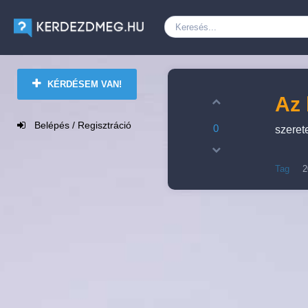
KÉRDÉSEM VAN!
Az 
Belépés / Regisztráció
0
szeret
Tag
2