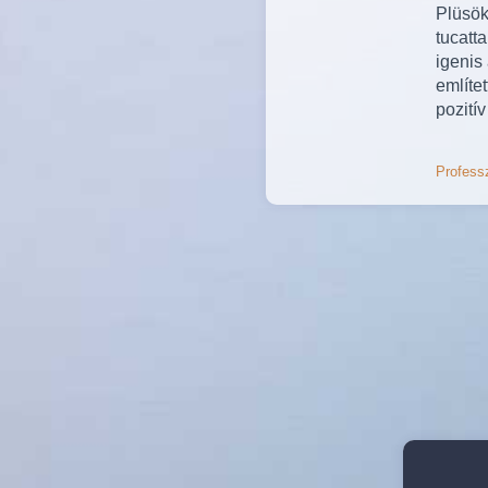
Plüsök
tucatt
igenis 
említe
pozitív
Professz