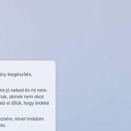
ány kiegészítés,
 mi jó neked és mi nem.
dnak, akinek nem okoz
tó el tőlük, hogy örökké
nézném, mivel imádom
le.