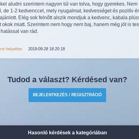
kel aludni szerintem nagyon túl van tolva, hogy gyerekes. Ne
al, de 1-2 kedvenccel, mely nyugalmat, kedvességet és pozitív é
ajánlott. Elég sok felnőtt alszik mondjuk a kedvenc, kabala plüs
tt okok miatt. Szerintem nem hogy nem baj, hanem még jót is te
 hatással van rád.
or helyettes
2019-09-28 18:20:18
Tudod a választ? Kérdésed van?
BEJELENTKEZÉS / REGISZTRÁCIÓ
Hasonló kérdések a kategóriában