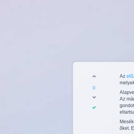
Az
elő
melyek
0
Alapve
Az már
gondot
eltarts
Meséke
őket. 