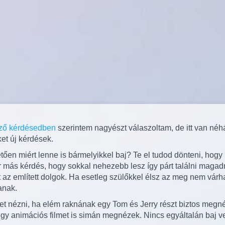
ző kérdésedben
szerintem nagyészt válaszoltam, de itt van néh
et új kérdések.
tően miért lenne is bármelyikkel baj? Te el tudod dönteni, hogy
 más kérdés, hogy sokkal nehezebb lesz így párt találni maga
 az említett dolgok. Ha esetleg szülőkkel élsz az meg nem várha
anak.
t nézni, ha elém raknának egy Tom és Jerry részt biztos meg
Egy animációs filmet is simán megnézek. Nincs egyáltalán baj ve