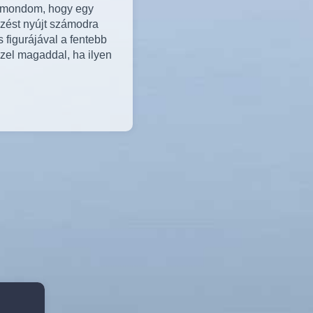
m mondom, hogy egy
rzést nyújt számodra
s figurájával a fentebb
szel magaddal, ha ilyen