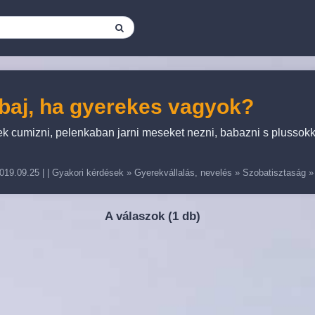
baj, ha gyerekes vagyok?
ek cumizni, pelenkaban jarni meseket nezni, babazni s plussokke
019.09.25
| |
Gyakori kérdések
»
Gyerekvállalás, nevelés
»
Szobatisztaság
A válaszok (
1 db)