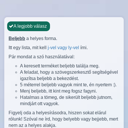
A legjobb válasz
Beljebb
a helyes forma.
Itt egy lista, mit kell
j-vel vagy ly-vel
írni.
Pár mondat a szó használatával:
A keresett terméket beljebb találja meg.
A feladat, hogy a szövegszerkesztő segítségével
igazítsa beljebb a bekezdést.
5 méterrel beljebb vagyok mint te, én nyertem :).
Menj beljebb, itt kint meg fogsz fagyni.
Hatalmas a tömeg, de sikerült beljebb jutnom,
mindjárt ott vagyok.
Figyelj oda a helyesírásodra, hiszen sokat elárul
rólunk! Szóval ne írd, hogy belyebb vagy bejjebb, mert
nem az a helyes alakja.