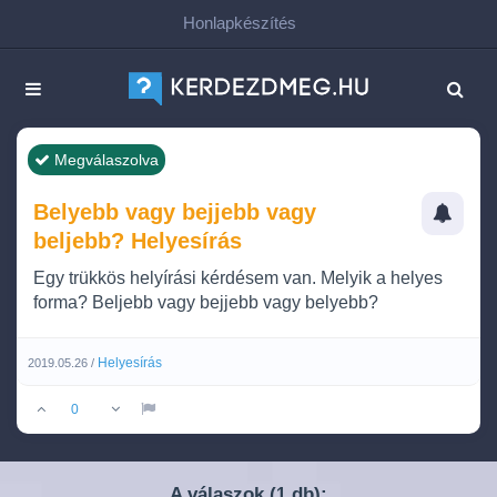
Honlapkészítés
Megválaszolva
Belyebb vagy bejjebb vagy
beljebb? Helyesírás
Egy trükkös helyírási kérdésem van. Melyik a helyes
forma? Beljebb vagy bejjebb vagy belyebb?
Helyesírás
2019.05.26 /
0
A válaszok (
db):
1