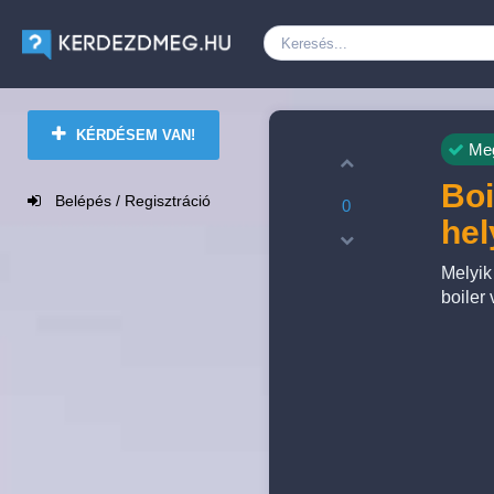
KÉRDÉSEM VAN!
Meg
Boi
Belépés / Regisztráció
0
he
Melyik
boiler