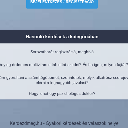
BEJELENTKEZÉS / REGISZTRÁCIÓ
Hasonló kérdések a kategóriában
Sorozatbarát regisztráció, meghívó
nyleg érdemes multivitamin tablettát szedni? És ha igen, milyen fajtát?
ém gyorsítani a számítógépemet, szerintetek, melyik alkatrész cseréjé
elérni a legnagyobb javulást?
Hogy lehet egy pszichológus doktor?
Kerdezdmeg.hu - Gyakori kérdések és válaszok helye