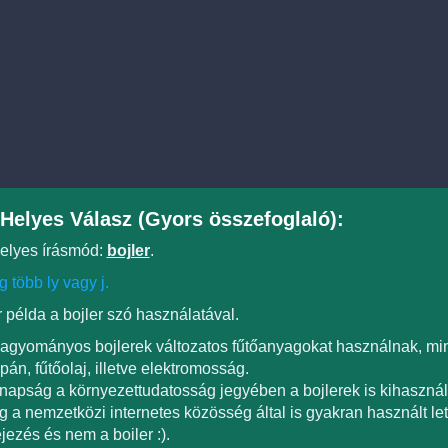
Helyes Válasz (Gyors összefoglaló):
elyes írásmód:
bojler
.
 több ly vagy j.
 példa a bojler szó használatával.
agyományos bojlerek változatos fűtőanyagokat használnak, mint
pán, fűtőolaj, illetve elektromosság.
apság a környezettudatosság jegyében a bojlerek is kihasznál
 a nemzetközi internetes közösség által is gyakran használt lett
ejezés és nem a boiler :).