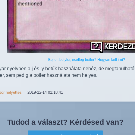
Bojler, bolyler, esetleg boiler? Hogyan kell írni?
ar nyelvben a j és ly betűk használata nehéz, de megtanulhat
ler, sem pedig a boiler használata nem helyes.
or helyettes
2019-12-14 01:18:41
Tudod a választ? Kérdésed van?