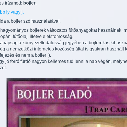
es írásmód:
bojler
.
bb ly vagy j.
lda a bojler szó használatával.
 hagyományos bojlerek változatos fűtőanyagokat használnak, mi
ropán, fűtőolaj, illetve elektromosság.
anapság a környezettudatosság jegyében a bojlerek is kihaszná
ég a nemzetközi internetes közösség által is gyakran használt le
fejezés és nem a boiler :).
gy jó forró fürdő nagyon kellemes tud lenni a nap végén, melyhe
zet.