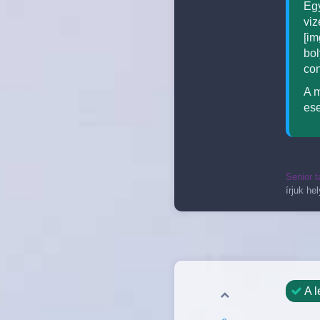
Egy
viz
[im
bol
con
A m
ese
Senior t
írjuk he
A l