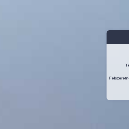
Té
Felszeretn