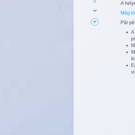
0
A hely
Még tö
Pár pé
A
p
M
M
ki
E
vi