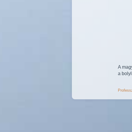
A magy
a boly
Professz