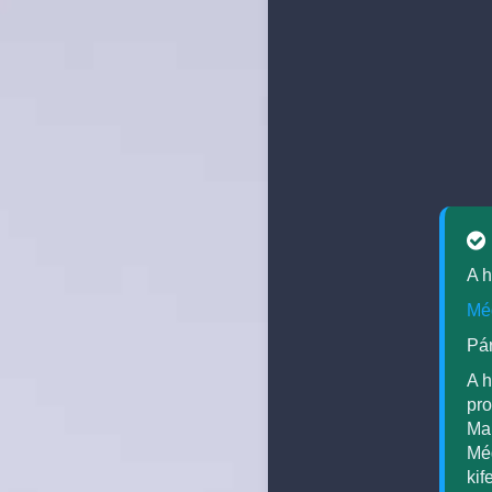
A h
Még
Pár
A h
pro
Man
Még
kif