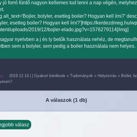
 jó forró fürdő nagyon kellemes tud lenni a nap végén, melyhez
et.
g alt_text='Bojler, bolyler, esetleg boiler? Hogyan kell írni?' desc
yler, esetleg boiler? Hogyan kell írni?']https://kerdezdmeg.hu/wp
tent/uploads/2019/12/bojler-elado.jpg?v=1576279114[/img]
agyar nyelvben a j és ly betűk használata nehéz, de megtanul
tben sem a bolyler, sem pedig a boiler használata nem helyes.
ag
2019.12.14
| |
Gyakori kérdések
»
Tudományok
»
Helyesírás
»
Boiler, b
lyesen?
A válaszok (
1 db)
egjobb válasz