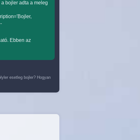
 a bojler adta a meleg
ription='Bojler,
-
ható. Ebben az
olyler esetleg bojler? Hogyan