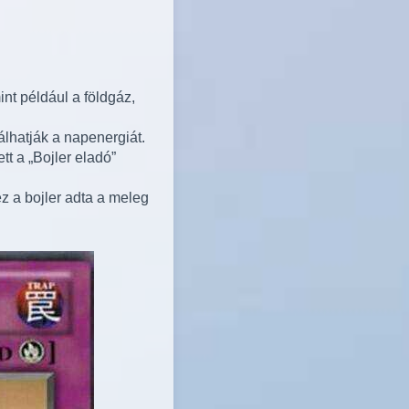
nt például a földgáz,
lhatják a napenergiát.
tt a „Bojler eladó”
z a bojler adta a meleg