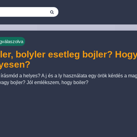
válaszolva
ler, bolyler esetleg bojler? Hogy
lyesen?
 írásmód a helyes? A j és a ly használata egy örök kérdés a mag
 vagy bojler? Jól emlékszem, hogy boiler?