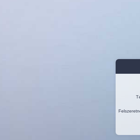
Té
Felszeretn