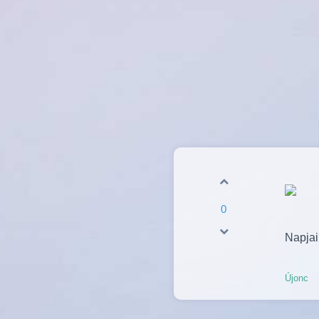
0
Napjai
Újonc