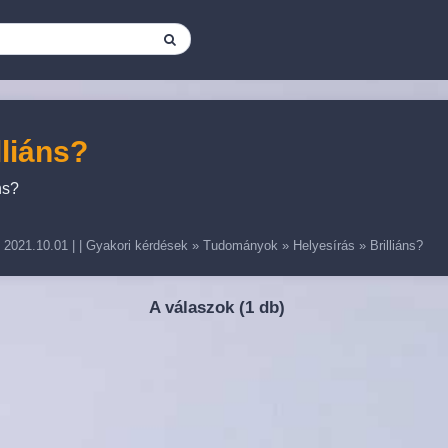
lliáns?
ns?
2021.10.01
| |
Gyakori kérdések
»
Tudományok
»
Helyesírás
»
Brilliáns?
A válaszok (
1 db)