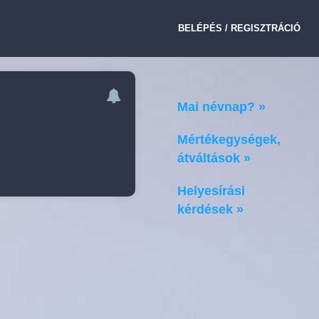
BELÉPÉS / REGISZTRÁCIÓ
Mai névnap? »
Mértékegységek,
átváltások »
Helyesírási
kérdések »