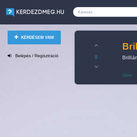
KÉRDÉSEM VAN!
Bri
Belépés / Regisztráció
0
Brilliá
Újonc