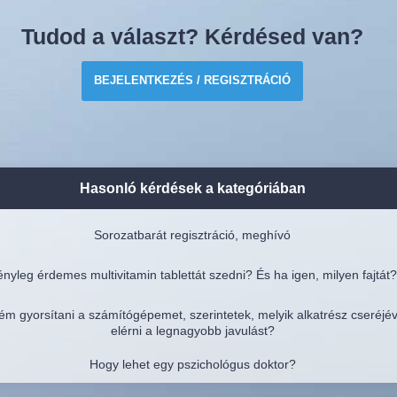
Tudod a választ? Kérdésed van?
BEJELENTKEZÉS / REGISZTRÁCIÓ
Hasonló kérdések a kategóriában
Sorozatbarát regisztráció, meghívó
nyleg érdemes multivitamin tablettát szedni? És ha igen, milyen fajtát?
ém gyorsítani a számítógépemet, szerintetek, melyik alkatrész cseréjé
elérni a legnagyobb javulást?
Hogy lehet egy pszichológus doktor?