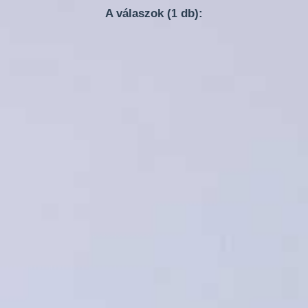
A válaszok (
db):
1