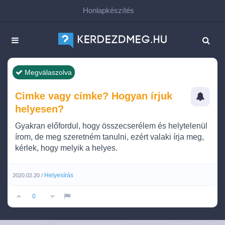
Honlapkészítés
Megválaszolva
Cimke vagy címke? Hogyan írjuk
helyesen?
Gyakran előfordul, hogy összecserélem és helytelenül
írom, de meg szeretném tanulni, ezért valaki írja meg,
kérlek, hogy melyik a helyes.
Helyesírás
2020.02.20 /
0