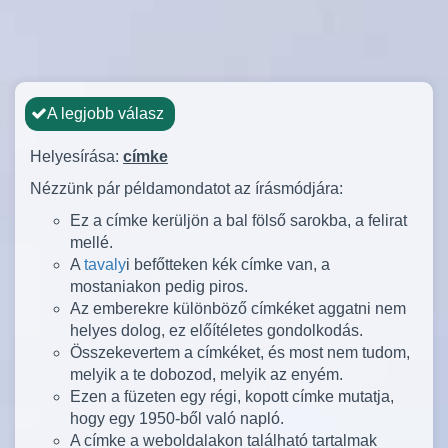
A legjobb válasz
Helyesírása:
címke
Nézzünk pár példamondatot az írásmódjára:
Ez a címke kerüljön a bal fölső sarokba, a felirat
mellé.
A
tavaly
i befőtteken kék címke van, a
mostaniakon pedig piros.
Az emberekre különböző címkéket aggatni nem
helyes dolog, ez előítéletes gondolkodás.
Összekevertem a címkéket, és most nem tudom,
melyik a te dobozod, melyik az enyém.
Ezen a füzeten egy régi, kopott címke mutatja,
hogy egy 1950-ből való napló.
A címke a weboldalakon található tartalmak