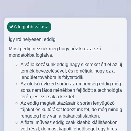
A legjobb válasz
Így írd helyesen: eddig
Most pedig nézzük meg hogy néz ki ez a szó
mondatokba foglalva.
A vállalkozásunk eddig nagy sikereket ért el az új
termék bevezetésével, és reméljük, hogy ez a
lendület továbbra is folytatódik.
Az utolsó évtized során az emberiség eddig még
soha nem látott mértékben fejlődött a technológia
terén, és ez csak a kezdet.
Az eddig megtett utazásaink során lenyűgöző
tájakat és kultúrákat fedeztünk fel, de még mindig
rengeteg hely van a bakancslistánkon.
A fiatal művész eddig csak kisebb kiállításokon
vett részt, de most kapott lehetőséget egy híres