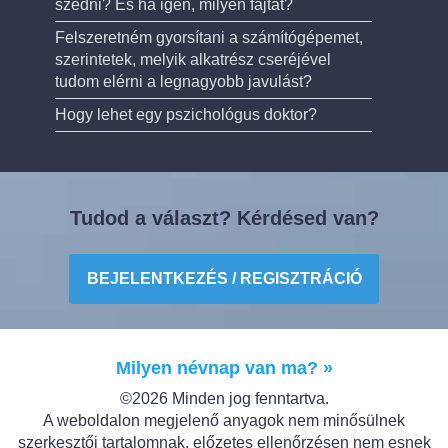
szedni? És ha igen, milyen fajtát?
Felszeretném gyorsítani a számítógépemet,
szerintetek, melyik alkatrész cseréjével
tudom elérni a legnagyobb javulást?
Hogy lehet egy pszichológus doktor?
Tudod a választ? Kérdésed van?
BEJELENTKEZÉS / REGISZTRÁCIÓ
Milyen névnap van ma? »
©2026 Minden jog fenntartva.
A weboldalon megjelenő anyagok nem minősülnek
szerkesztői tartalomnak, előzetes ellenőrzésen nem esnek