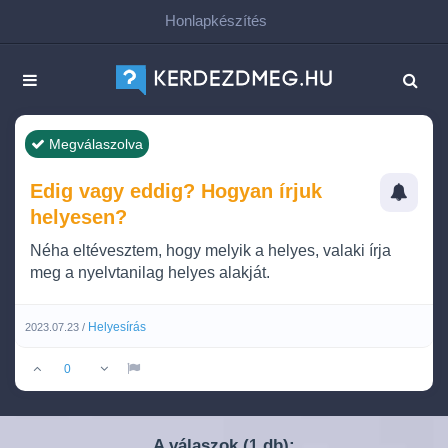
Honlapkészítés
Megválaszolva
Edig vagy eddig? Hogyan írjuk
helyesen?
Néha eltévesztem, hogy melyik a helyes, valaki írja
meg a nyelvtanilag helyes alakját.
Helyesírás
2023.07.23 /
0
A válaszok (
db):
1