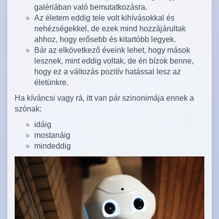
galériában való bemutatkozásra.
Az életem eddig tele volt kihívásokkal és
nehézségekkel, de ezek mind hozzájárultak
ahhoz, hogy erősebb és kitartóbb legyek.
Bár az elkövetkező éveink lehet, hogy mások
lesznek, mint eddig voltak, de én bízok benne,
hogy ez a változás pozitív hatással lesz az
életünkre.
Ha kíváncsi vagy rá, itt van pár szinonimája ennek a
szónak:
idáig
mostanáig
mindeddig